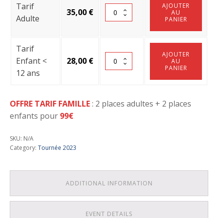
Tarif
AJOUTER
Montpellier
35,00
€
AU
Adulte
PANIER
-
20/04/2023
-
Tarif
AJOUTER
20h00
Montpellier
Enfant <
28,00
€
AU
PANIER
quantity
-
12 ans
20/04/2023
-
OFFRE TARIF FAMILLE
: 2 places adultes + 2 places
20h00
enfants pour
99€
quantity
SKU:
N/A
Category:
Tournée 2023
ADDITIONAL INFORMATION
EVENT DETAILS